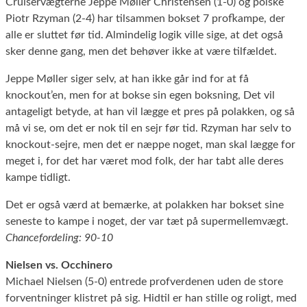
Cruiservægterne Jeppe Møller Christensen (1-0) og polske
Piotr Rzyman (2-4) har tilsammen bokset 7 profkampe, der
alle er sluttet før tid. Almindelig logik ville sige, at det også
sker denne gang, men det behøver ikke at være tilfældet.
Jeppe Møller siger selv, at han ikke går ind for at få
knockout’en, men for at bokse sin egen boksning, Det vil
antageligt betyde, at han vil lægge et pres på polakken, og så
må vi se, om det er nok til en sejr før tid. Rzyman har selv to
knockout-sejre, men det er næppe noget, man skal lægge for
meget i, for det har været mod folk, der har tabt alle deres
kampe tidligt.
Det er også værd at bemærke, at polakken har bokset sine
seneste to kampe i noget, der var tæt på supermellemvægt.
Chancefordeling: 90-10
Nielsen vs. Occhinero
Michael Nielsen (5-0) entrede profverdenen uden de store
forventninger klistret på sig. Hidtil er han stille og roligt, med