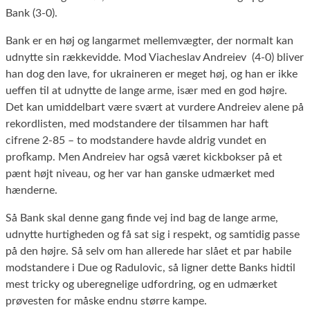
Bank (3-0).
Bank er en høj og langarmet mellemvægter, der normalt kan
udnytte sin rækkevidde. Mod Viacheslav Andreiev (4-0) bliver
han dog den lave, for ukraineren er meget høj, og han er ikke
ueffen til at udnytte de lange arme, især med en god højre.
Det kan umiddelbart være svært at vurdere Andreiev alene på
rekordlisten, med modstandere der tilsammen har haft
cifrene 2-85 – to modstandere havde aldrig vundet en
profkamp. Men Andreiev har også været kickbokser på et
pænt højt niveau, og her var han ganske udmærket med
hænderne.
Så Bank skal denne gang finde vej ind bag de lange arme,
udnytte hurtigheden og få sat sig i respekt, og samtidig passe
på den højre. Så selv om han allerede har slået et par habile
modstandere i Due og Radulovic, så ligner dette Banks hidtil
mest tricky og uberegnelige udfordring, og en udmærket
prøvesten for måske endnu større kampe.