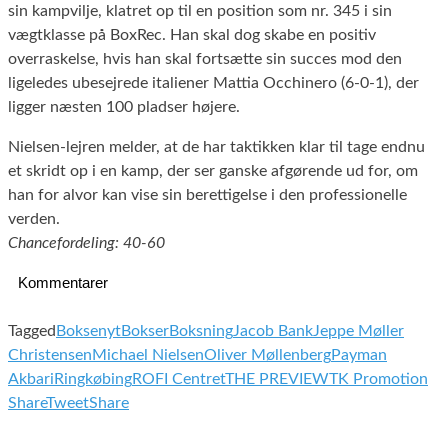
sin kampvilje, klatret op til en position som nr. 345 i sin
vægtklasse på BoxRec. Han skal dog skabe en positiv
overraskelse, hvis han skal fortsætte sin succes mod den
ligeledes ubesejrede italiener Mattia Occhinero (6-0-1), der
ligger næsten 100 pladser højere.
Nielsen-lejren melder, at de har taktikken klar til tage endnu
et skridt op i en kamp, der ser ganske afgørende ud for, om
han for alvor kan vise sin berettigelse i den professionelle
verden.
Chancefordeling: 40-60
Kommentarer
Tagged
Boksenyt
Bokser
Boksning
Jacob Bank
Jeppe Møller
Christensen
Michael Nielsen
Oliver Møllenberg
Payman
Akbari
Ringkøbing
ROFI Centret
THE PREVIEW
TK Promotion
Share
Tweet
Share