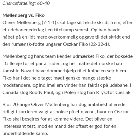
Chancefordeling: 60-40
Møllenberg vs. Fiko
Oliver Møllenberg (7-1-1) skal tage sit første skridt frem, efter
et udebanenederlag i en titelkamp senest. Og han havde
håbet på en lidt mere overkommelig opgave til det skridt end
den rumænsk-fødte ungarer Oszkar Fiko (22-32-1).
Møllenberg og hans team kender udmærket Fiko, der boksede
i Gilleleje for et par år siden, og her måtte det norske håb
Jamshid Nazari have dommerhjælp til et knibe en sejr hjem.
Fiko har i det hele taget mødt ganske mange stærke
modstandere, og ind imellem vinder han faktisk på udebane. I
Canada slog Roody Paul, og i Polen slog han Krysztof Cieslak.
Blot 20-årige Oliver Møllenberg har dog ambitiøst allerede
tidligt i karrieren valgt at bokse på et niveau, hvor en Oszkar
Fiko skal besejres for at komme videre. Det bliver en
interessant test, mod en mand der oftest er god for en
underholdende kamp.