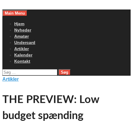
Skip
to
Main Menu
content
Hjem
Nyheder
Amatør
Undercard
Artikler
Kalender
Kontakt
Søg
efter:
Artikler
THE PREVIEW: Low
budget spænding