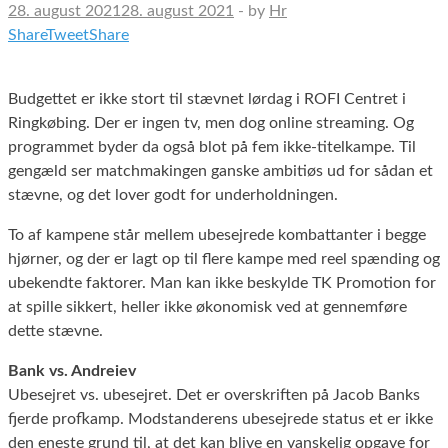
28. august 2021
28. august 2021
-
by
Hr
Share
Tweet
Share
Budgettet er ikke stort til stævnet lørdag i ROFI Centret i
Ringkøbing. Der er ingen tv, men dog online streaming. Og
programmet byder da også blot på fem ikke-titelkampe. Til
gengæld ser matchmakingen ganske ambitiøs ud for sådan et
stævne, og det lover godt for underholdningen.
To af kampene står mellem ubesejrede kombattanter i begge
hjørner, og der er lagt op til flere kampe med reel spænding og
ubekendte faktorer. Man kan ikke beskylde TK Promotion for
at spille sikkert, heller ikke økonomisk ved at gennemføre
dette stævne.
Bank vs. Andreiev
Ubesejret vs. ubesejret. Det er overskriften på Jacob Banks
fjerde profkamp. Modstanderens ubesejrede status et er ikke
den eneste grund til, at det kan blive en vanskelig opgave for