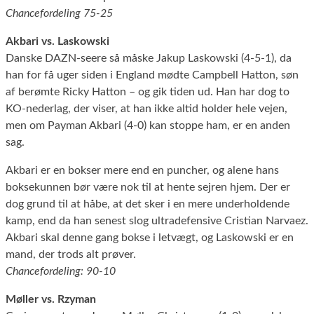
Chancefordeling 75-25
Akbari vs. Laskowski
Danske DAZN-seere så måske Jakup Laskowski (4-5-1), da
han for få uger siden i England mødte Campbell Hatton, søn
af berømte Ricky Hatton – og gik tiden ud. Han har dog to
KO-nederlag, der viser, at han ikke altid holder hele vejen,
men om Payman Akbari (4-0) kan stoppe ham, er en anden
sag.
Akbari er en bokser mere end en puncher, og alene hans
boksekunnen bør være nok til at hente sejren hjem. Der er
dog grund til at håbe, at det sker i en mere underholdende
kamp, end da han senest slog ultradefensive Cristian Narvaez.
Akbari skal denne gang bokse i letvægt, og Laskowski er en
mand, der trods alt prøver.
Chancefordeling: 90-10
Møller vs. Rzyman