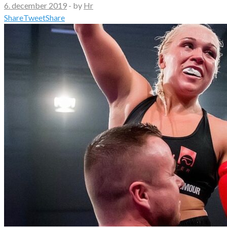
6. december 2019
-
by
Hr
Share
Tweet
Share