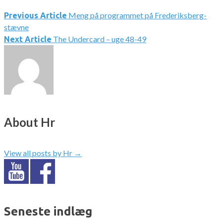
Meng på programmet på Frederiksberg-
Indlægsnavigation
Previous Article
stævne
The Undercard – uge 48-49
Next Article
About Hr
View all posts by Hr
→
Seneste indlæg