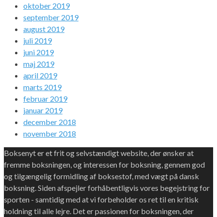
oktober 2019
september 2019
august 2019
juli 2019
juni 2019
maj 2019
april 2019
marts 2019
februar 2019
januar 2019
december 2018
november 2018
Boksenyt er et frit og selvstændigt website, der ønsker at
fremme boksningen, og interessen for boksning, gennem god
og tilgængelig formidling af boksestof, med vægt på dansk
boksning. Siden afspejler forhåbentligvis vores begejstring for
sporten - samtidig med at vi forbeholder os ret til en kritisk
holdning til alle lejre. Det er passionen for boksningen, der