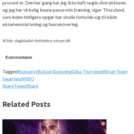
procent er. Den her gang har jeg ikke haft nogle distraktioner,
og jeg har virkelig kunne passe min træning, siger Thorslund,
som inden tidligere opgør har skulle forholde sig til både
eksamensskrivning og husrenovering.
Kilde: dagbladet-holstebro-struer.dk
Kommentarer
Tagged
Boksenyt
Bokser
Boksning
Dina Thorslund
Struer
Team
Sauerland
WBO
Share
Tweet
Share
Related Posts