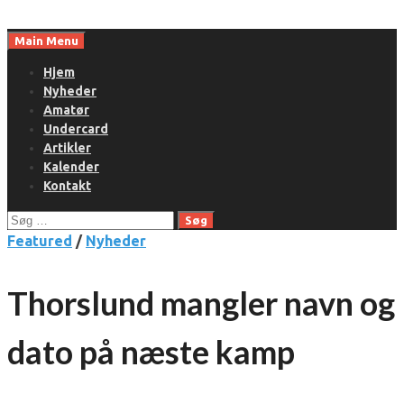
Skip
to
Main Menu
content
Hjem
Nyheder
Amatør
Undercard
Artikler
Kalender
Kontakt
Søg
efter:
Featured
/
Nyheder
Thorslund mangler navn og
dato på næste kamp