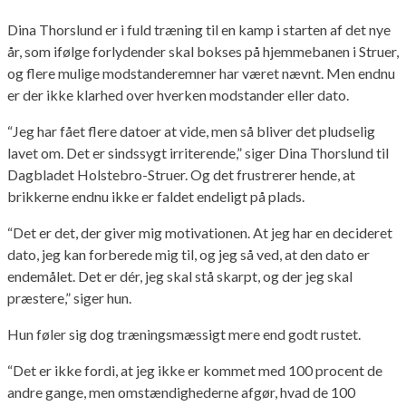
Dina Thorslund er i fuld træning til en kamp i starten af det nye
år, som ifølge forlydender skal bokses på hjemmebanen i Struer,
og flere mulige modstanderemner har været nævnt. Men endnu
er der ikke klarhed over hverken modstander eller dato.
“Jeg har fået flere datoer at vide, men så bliver det pludselig
lavet om. Det er sindssygt irriterende,” siger Dina Thorslund til
Dagbladet Holstebro-Struer. Og det frustrerer hende, at
brikkerne endnu ikke er faldet endeligt på plads.
“Det er det, der giver mig motivationen. At jeg har en decideret
dato, jeg kan forberede mig til, og jeg så ved, at den dato er
endemålet. Det er dér, jeg skal stå skarpt, og der jeg skal
præstere,” siger hun.
Hun føler sig dog træningsmæssigt mere end godt rustet.
“Det er ikke fordi, at jeg ikke er kommet med 100 procent de
andre gange, men omstændighederne afgør, hvad de 100