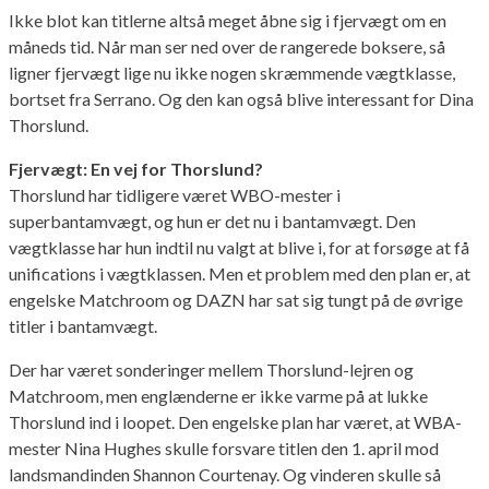
Ikke blot kan titlerne altså meget åbne sig i fjervægt om en
måneds tid. Når man ser ned over de rangerede boksere, så
ligner fjervægt lige nu ikke nogen skræmmende vægtklasse,
bortset fra Serrano. Og den kan også blive interessant for Dina
Thorslund.
Fjervægt: En vej for Thorslund?
Thorslund har tidligere været WBO-mester i
superbantamvægt, og hun er det nu i bantamvægt. Den
vægtklasse har hun indtil nu valgt at blive i, for at forsøge at få
unifications i vægtklassen. Men et problem med den plan er, at
engelske Matchroom og DAZN har sat sig tungt på de øvrige
titler i bantamvægt.
Der har været sonderinger mellem Thorslund-lejren og
Matchroom, men englænderne er ikke varme på at lukke
Thorslund ind i loopet. Den engelske plan har været, at WBA-
mester Nina Hughes skulle forsvare titlen den 1. april mod
landsmandinden Shannon Courtenay. Og vinderen skulle så