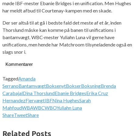
møde IBF-mester Ebanie Bridges i en unification. Men Hughes
har meldt afbud til Courtenay-kampen med en skade.
Der ser altså til at gå i bedste fald det meste af et år, inden
Thorslund måske kan komme på banen til unifications i
bantamvægt. WBC-mester Yuliahn Luna vil gerne have
unifications, men hende har Matchroom tilsyneladende også en
slags snor i.
Kommentarer
Tagged
Amanda
Serrano
Bantamvægt
Boksenyt
Bokser
Boksning
Brenda
Carabajal
Dina Thorslund
Ebanie Bridges
Erika Cruz
Hernandez
Fjervægt
IBF
Nina Hughes
Sarah
Mahfoud
WBA
WBC
WBO
Yuliahn Luna
Share
Tweet
Share
Related Posts