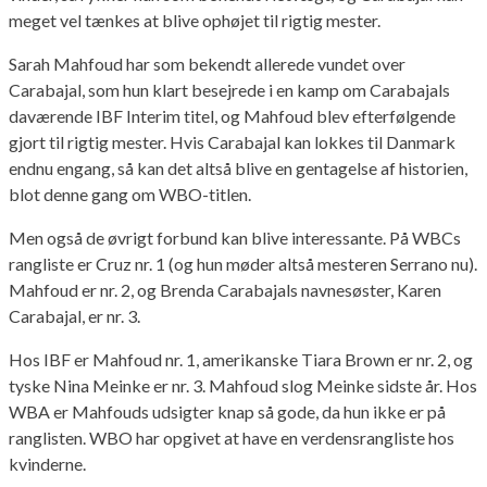
meget vel tænkes at blive ophøjet til rigtig mester.
Sarah Mahfoud har som bekendt allerede vundet over
Carabajal, som hun klart besejrede i en kamp om Carabajals
daværende IBF Interim titel, og Mahfoud blev efterfølgende
gjort til rigtig mester. Hvis Carabajal kan lokkes til Danmark
endnu engang, så kan det altså blive en gentagelse af historien,
blot denne gang om WBO-titlen.
Men også de øvrigt forbund kan blive interessante. På WBCs
rangliste er Cruz nr. 1 (og hun møder altså mesteren Serrano nu).
Mahfoud er nr. 2, og Brenda Carabajals navnesøster, Karen
Carabajal, er nr. 3.
Hos IBF er Mahfoud nr. 1, amerikanske Tiara Brown er nr. 2, og
tyske Nina Meinke er nr. 3. Mahfoud slog Meinke sidste år. Hos
WBA er Mahfouds udsigter knap så gode, da hun ikke er på
ranglisten. WBO har opgivet at have en verdensrangliste hos
kvinderne.