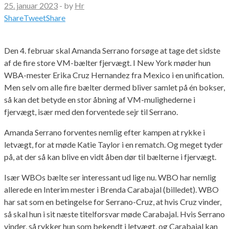
25. januar 2023
-
by
Hr
Share
Tweet
Share
Den 4. februar skal Amanda Serrano forsøge at tage det sidste
af de fire store VM-bælter fjervægt. I New York møder hun
WBA-mester Erika Cruz Hernandez fra Mexico i en unification.
Men selv om alle fire bælter dermed bliver samlet på én bokser,
så kan det betyde en stor åbning af VM-mulighederne i
fjervægt, især med den forventede sejr til Serrano.
Amanda Serrano forventes nemlig efter kampen at rykke i
letvægt, for at møde Katie Taylor i en rematch. Og meget tyder
på, at der så kan blive en vidt åben dør til bælterne i fjervægt.
Især WBOs bælte ser interessant ud lige nu. WBO har nemlig
allerede en Interim mester i Brenda Carabajal (billedet). WBO
har sat som en betingelse for Serrano-Cruz, at hvis Cruz vinder,
så skal hun i sit næste titelforsvar møde Carabajal. Hvis Serrano
vinder, så rykker hun som bekendt i letvægt, og Carabajal kan