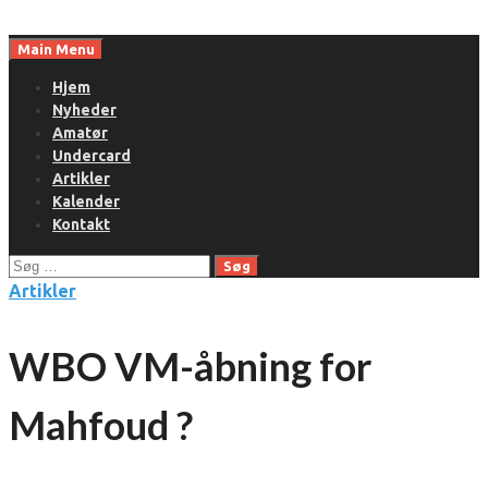
Skip
to
Main Menu
content
Hjem
Nyheder
Amatør
Undercard
Artikler
Kalender
Kontakt
Søg
efter:
Artikler
WBO VM-åbning for
Mahfoud ?