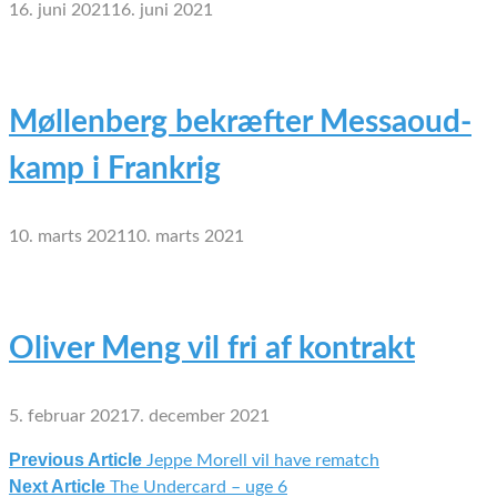
16. juni 2021
16. juni 2021
Møllenberg bekræfter Messaoud-
kamp i Frankrig
10. marts 2021
10. marts 2021
Oliver Meng vil fri af kontrakt
5. februar 2021
7. december 2021
Previous Article
Jeppe Morell vil have rematch
Indlægsnavigation
Next Article
The Undercard – uge 6