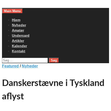
Skip
to
Main Menu
content
Hjem
Nyheder
Amatør
Undercard
Artikler
Kalender
Kontakt
Søg
efter:
Featured
/
Nyheder
Danskerstævne i Tyskland
aflyst