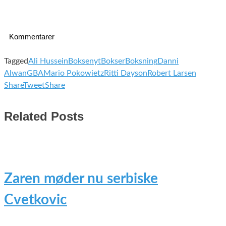
Kommentarer
Tagged
Ali Hussein
Boksenyt
Bokser
Boksning
Danni
Alwan
GBA
Mario Pokowietz
Ritti Dayson
Robert Larsen
Share
Tweet
Share
Related Posts
Zaren møder nu serbiske
Cvetkovic