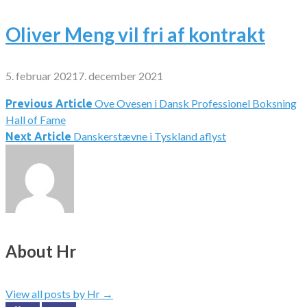
Oliver Meng vil fri af kontrakt
5. februar 2021
7. december 2021
Ove Ovesen i Dansk Professionel Boksning
Indlægsnavigation
Previous Article
Hall of Fame
Danskerstævne i Tyskland aflyst
Next Article
About Hr
View all posts by Hr
→