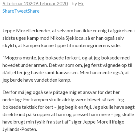
9. februar 2020
9. februar 2020
-
by
Hr
Share
Tweet
Share
Jeppe Morell erkender, at selv om han ikke er enig i afgørelsen i
sidste uges kamp mod Nikola Sjekloca, så er han også selv
skyld i, at kampen kunne tippe til montenegrinerens side.
“Mogens mente, jeg boksede forkert, og at jeg boksede med
hovedet under armen. Det var som om, jeg først vågnede op til
dåd, efter jeg havde ramt kanvassen. Men han mente også, at
jeg burde have vundet den kamp.
Derfor må jeg også selv påtage mig et ansvar for det her
nederlag: For kampen skulle aldrig være blevet så tæt. Jeg
boksede taktisk forkert – jeg begik en fejl. Jeg skulle have søgt
direkte ind på kroppen af ham og presset ham mere – jeg skulle
have brugt min fysik fra start af,” siger Jeppe Morell ifølge
Jyllands-Posten.