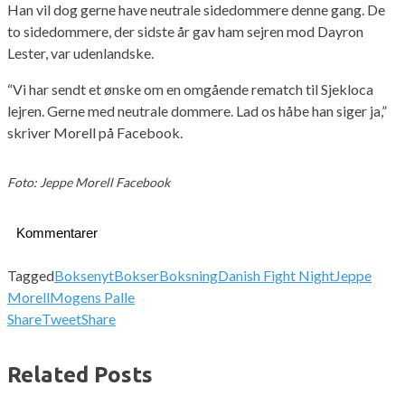
Han vil dog gerne have neutrale sidedommere denne gang. De
to sidedommere, der sidste år gav ham sejren mod Dayron
Lester, var udenlandske.
“Vi har sendt et ønske om en omgående rematch til Sjekloca
lejren. Gerne med neutrale dommere. Lad os håbe han siger ja,”
skriver Morell på Facebook.
Foto: Jeppe Morell Facebook
Kommentarer
Tagged
Boksenyt
Bokser
Boksning
Danish Fight Night
Jeppe
Morell
Mogens Palle
Share
Tweet
Share
Related Posts