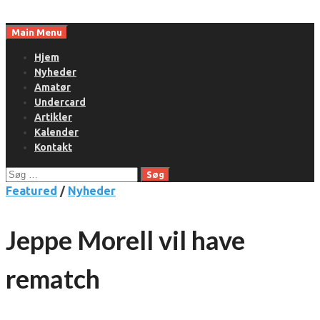
Skip
to
Main Menu
content
Hjem
Nyheder
Amatør
Undercard
Artikler
Kalender
Kontakt
Søg
efter:
Featured
/
Nyheder
Jeppe Morell vil have
rematch