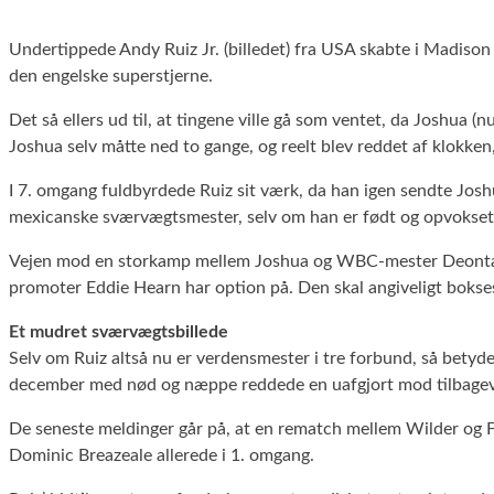
Undertippede Andy Ruiz Jr. (billedet) fra USA skabte i Madi
den engelske superstjerne.
Det så ellers ud til, at tingene ville gå som ventet, da Joshua 
Joshua selv måtte ned to gange, og reelt blev reddet af klokke
I 7. omgang fuldbyrdede Ruiz sit værk, da han igen sendte Joshu
mexicanske sværvægtsmester, selv om han er født og opvokset
Vejen mod en storkamp mellem Joshua og WBC-mester Deontay W
promoter Eddie Hearn har option på. Den skal angiveligt bokses 
Et mudret sværvægtsbillede
Selv om Ruiz altså nu er verdensmester i tre forbund, så betyde
december med nød og næppe reddede en uafgjort mod tilbagev
De seneste meldinger går på, at en rematch mellem Wilder og Fu
Dominic Breazeale allerede i 1. omgang.