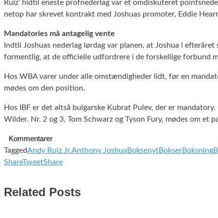
Ruiz’ hidtil eneste profnederlag var et omdiskuteret pointsned
netop har skrevet kontrakt med Joshuas promoter, Eddie Hea
Mandatories må antagelig vente
Indtil Joshuas nederlag lørdag var planen, at Joshua i efterå
formentlig, at de officielle udfordrere i de forskellige forbund
Hos WBA varer under alle omstændigheder lidt, før en mandator
mødes om den position.
Hos IBF er det altså bulgarske Kubrat Pulev, der er mandator
Wilder. Nr. 2 og 3, Tom Schwarz og Tyson Fury, mødes om et par 
Kommentarer
Tagged
Andy Ruiz Jr.
Anthony Joshua
Boksenyt
Bokser
Boksning
B
Share
Tweet
Share
Related Posts