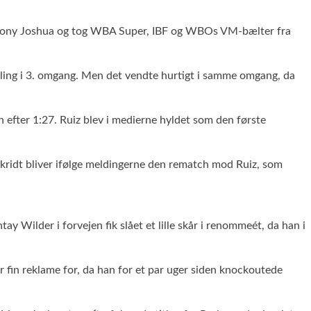
nthony Joshua og tog WBA Super, IBF og WBOs VM-bælter fra
 tælling i 3. omgang. Men det vendte hurtigt i samme omgang, da
 efter 1:27. Ruiz blev i medierne hyldet som den første
ridt bliver ifølge meldingerne den rematch mod Ruiz, som
 Wilder i forvejen fik slået et lille skår i renommeét, da han i
 fin reklame for, da han for et par uger siden knockoutede