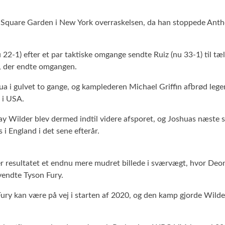
son Square Garden i New York overraskelsen, da han stoppede A
(nu 22-1) efter et par taktiske omgange sendte Ruiz (nu 33-1) til
n, der endte omgangen.
a i gulvet to gange, og kamplederen Michael Griffin afbrød legen
 i USA.
ilder blev dermed indtil videre afsporet, og Joshuas næste sk
i England i det sene efterår.
r resultatet et endnu mere mudret billede i sværvægt, hvor Deontay
endte Tyson Fury.
ry kan være på vej i starten af 2020, og den kamp gjorde Wilder