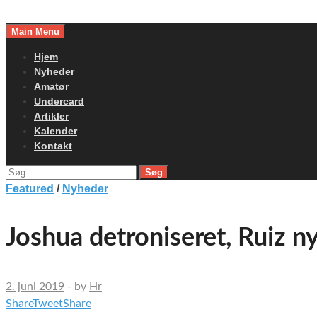
Skip
to
Main Menu
content
Hjem
Nyheder
Amatør
Undercard
Artikler
Kalender
Kontakt
Søg
efter:
Featured
/
Nyheder
Joshua detroniseret, Ruiz 
2. juni 2019
-
by
Hr
Share
Tweet
Share