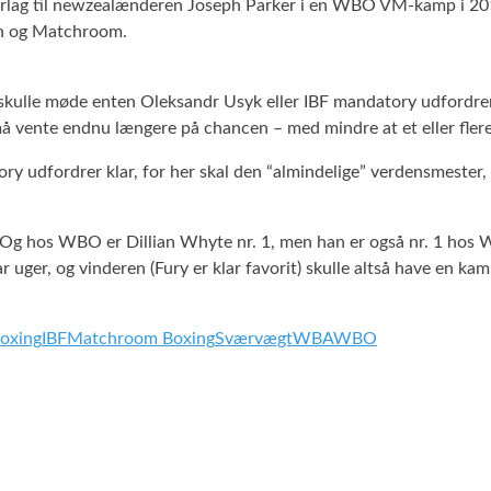
erlag til newzealænderen Joseph Parker i en WBO VM-kamp i 2016,
rn og Matchroom.
ret skulle møde enten Oleksandr Usyk eller IBF mandatory udford
 må vente endnu længere på chancen – med mindre at et eller flere 
y udfordrer klar, for her skal den “almindelige” verdensmester,
y. Og hos WBO er Dillian Whyte nr. 1, men han er også nr. 1 ho
uger, og vinderen (Fury er klar favorit) skulle altså have en ka
oxing
IBF
Matchroom Boxing
Sværvægt
WBA
WBO