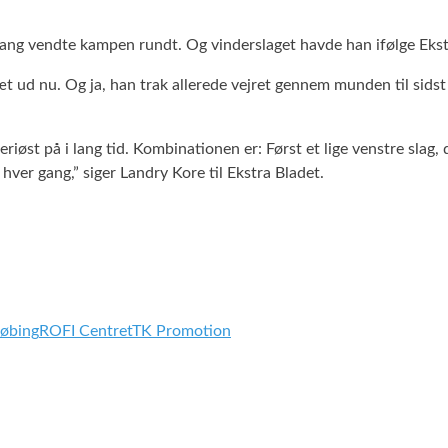
mgang vendte kampen rundt. Og vinderslaget havde han ifølge Eks
 ud nu. Og ja, han trak allerede vejret gennem munden til sidst i
 seriøst på i lang tid. Kombinationen er: Først et lige venstre sla
er gang,” siger Landry Kore til Ekstra Bladet.
øbing
ROFI Centret
TK Promotion