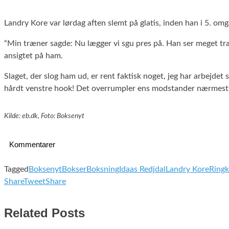
Landry Kore var lørdag aften slemt på glatis, inden han i 5. o
“Min træner sagde: Nu lægger vi sgu pres på. Han ser meget træt
ansigtet på ham.
Slaget, der slog ham ud, er rent faktisk noget, jeg har arbejdet
hårdt venstre hook! Det overrumpler ens modstander nærmest hv
Kilde: eb.dk, Foto: Boksenyt
Kommentarer
Tagged
Boksenyt
Bokser
Boksning
Idaas Redjdal
Landry Kore
Ringk
Share
Tweet
Share
Related Posts